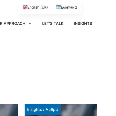
English (UK)
Ελληνικά
R APPROACH
LET’S TALK
INSIGHTS
Insights
/
Άρθρα