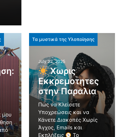
ς
Τα μυστικά της Υλοποίησης
July 22, 2025
ση:
Χωρις
Εκκρεμοτητες
στην Παραλια
Πώς να Κλείσετε
Υποχρεώσεις και να
t μου
Κάνετε Διακοπές Χωρίς
ίθηση
Άγχος, Emails και
από
Εκπλήξεις
Το