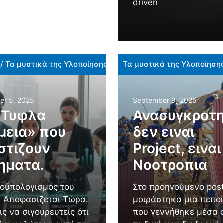
driven
/
Τα μυστικά της Υλοποίησης
Τα μυστικά της Υλοποίηση
er 5, 2025
September 9, 2025
«Τυφλα
Ανασυγκροτη
μεια» που
δεν ειναι
στιζουν
Project, ειναι
ηματα.
Νοοτροπια
οϋπολογισμός του
Στο προηγούμενο pos
 Αποφασίζεται Τώρα.
μοιράστηκα μια πεπο
ις να σιγουρευτείς ότι
που γεννήθηκε μέσα 