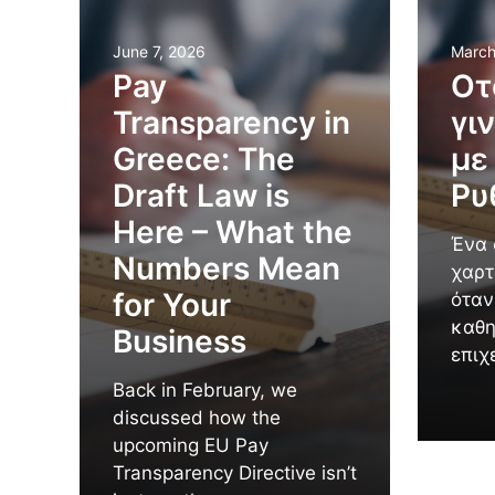
June 7, 2026
March
Pay
Οτ
Transparency in
γι
Greece: The
με
Draft Law is
Ρυ
Here – What the
Ένα 
Numbers Mean
χαρτ
for Your
όταν
καθη
Business
επιχ
Back in February, we
discussed how the
upcoming EU Pay
Transparency Directive isn’t