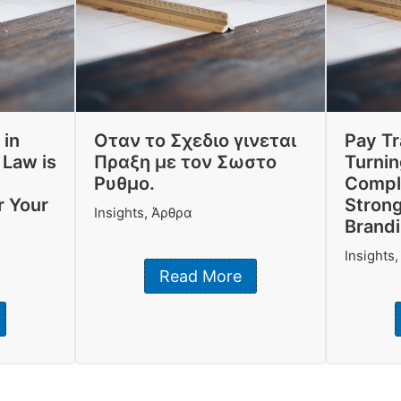
 in
Οταν το Σχεδιο γινεται
Pay T
 Law is
Πραξη με τον Σωστο
Turnin
Ρυθμο.
Compli
 Your
Stron
Insights
,
Άρθρα
Brand
Insights
Read More