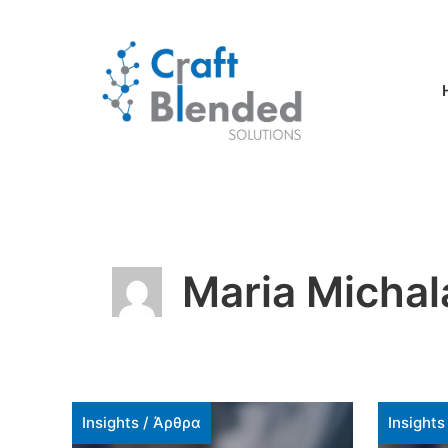
Skip
to
content
Maria Micha
Insights
/
Άρθρα
Insights