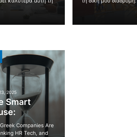
άει καλύτερα αυτή τη
τη δική μου διαδρομή:
23, 2025
e Smart
use:
Greek Companies Are
inking HR Tech, and