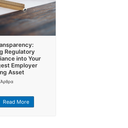
ransparency:
g Regulatory
ance into Your
gest Employer
ing Asset
,
Άρθρα
Read More