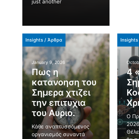
just another
Insights
/
Άρθρα
Insights
January 9, 2026
Octob
Πως η
4 
κατανοηση του
Ση
Σημερα χτιζει
Κο
την επιτυχια
Χρ
του Αυριο.
Ο Πρ
2026
Κάθε αναπτυσσόμενος
Θέλε
οργανισμός συναντά