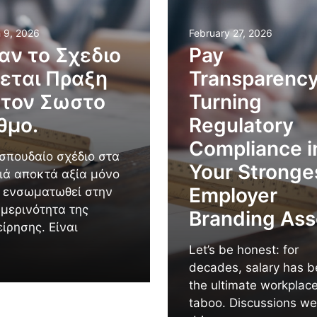
 9, 2026
February 27, 2026
αν το Σχεδιο
Pay
νεται Πραξη
Transparency
 τον Σωστο
Turning
θμο.
Regulatory
Compliance i
σπουδαίο σχέδιο στα
Your Stronge
ιά αποκτά αξία μόνο
Employer
 ενσωματωθεί στην
μερινότητα της
Branding Ass
είρησης. Είναι
Let’s be honest: for
decades, salary has 
the ultimate workplac
taboo. Discussions we